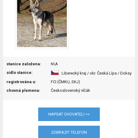
stanice založena:
N\A
sídlo stanice:
Liberecký kraj / okr. Česká Lípa / Doksy
registrována u:
FCI (ČMKU, SKJ)
chovná plemena:
Československý vlčák
NAPSAT CHOVATELI >>
ZOBRAZIT TELEFON