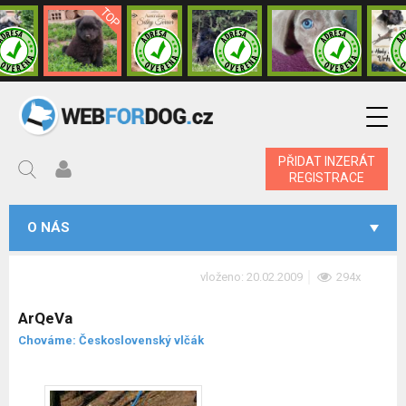
PŘIDAT INZERÁT
REGISTRACE
O NÁS
vloženo: 20.02.2009
294x
ArQeVa
Chováme: Československý vlčák