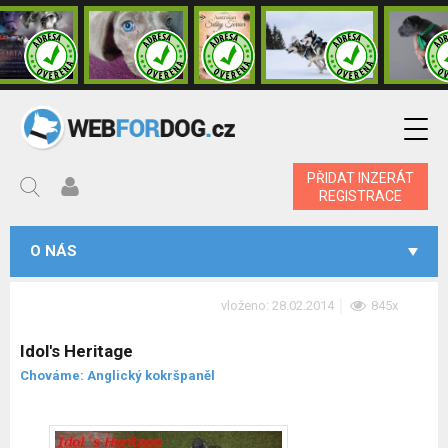
PŘIDAT INZERÁT
REGISTRACE
O NÁS
vloženo: 28.02.2014
845x
Idol's Heritage
Chováme: Anglický kokršpaněl