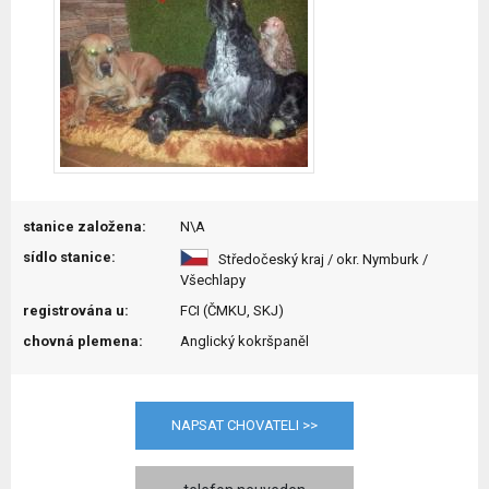
stanice založena:
N\A
sídlo stanice:
Středočeský kraj / okr. Nymburk /
Všechlapy
registrována u:
FCI (ČMKU, SKJ)
chovná plemena:
Anglický kokršpaněl
NAPSAT CHOVATELI >>