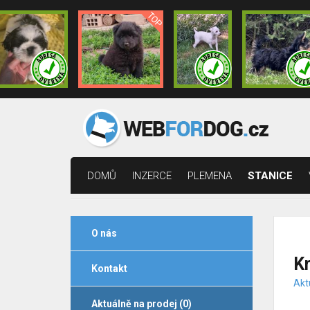
DOMŮ
INZERCE
PLEMENA
STANICE
O nás
K
Kontakt
Akt
Aktuálně na prodej (0)