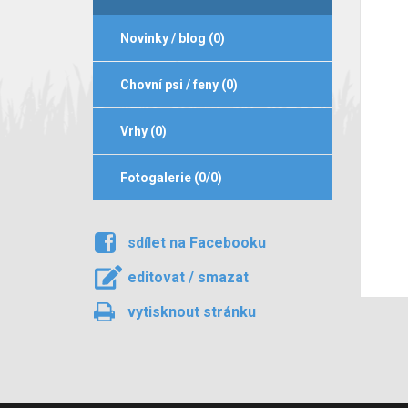
Novinky / blog (0)
Chovní psi / feny (0)
Vrhy (0)
Fotogalerie (0/0)
sdílet na Facebooku
editovat / smazat
vytisknout stránku