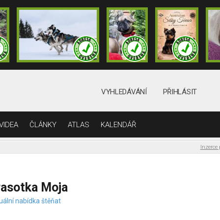
VYHLEDÁVÁNÍ
PŘIHLÁSIT
VIDEA
ČLÁNKY
ATLAS
KALENDÁŘ
Inzerce
rasotka Moja
uální nabídka štěňat