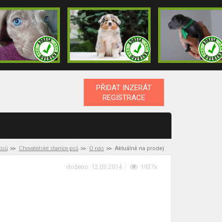
PŘIDAT INZERÁT
REGISTRACE
 psů
Chovatelské stanice psů
O nás
Aktuálně na prodej
vloženo: 12.03.2014
1937x