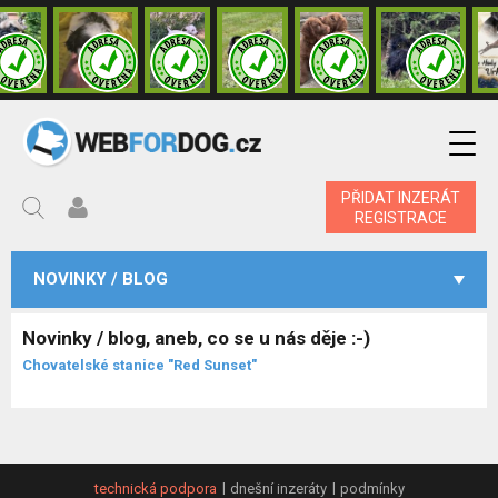
PŘIDAT INZERÁT
REGISTRACE
NOVINKY / BLOG
Novinky / blog, aneb, co se u nás děje :-)
Chovatelské stanice "Red Sunset"
technická podpora
dnešní inzeráty
podmínky