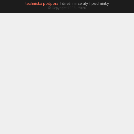
technická podpora
dnešní inzeráty
podmínky
© Copyright 2008 - 2026