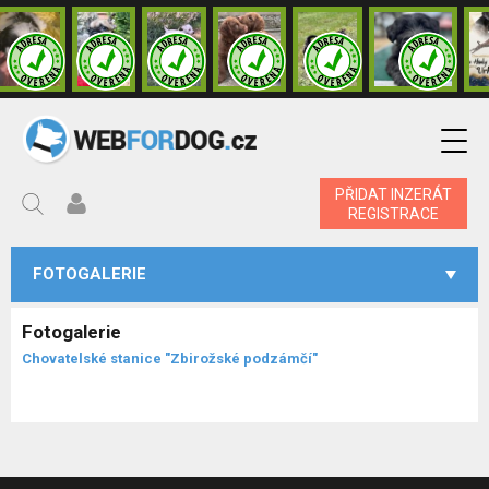
PŘIDAT INZERÁT
REGISTRACE
FOTOGALERIE
Fotogalerie
Chovatelské stanice "Zbirožské podzámčí"