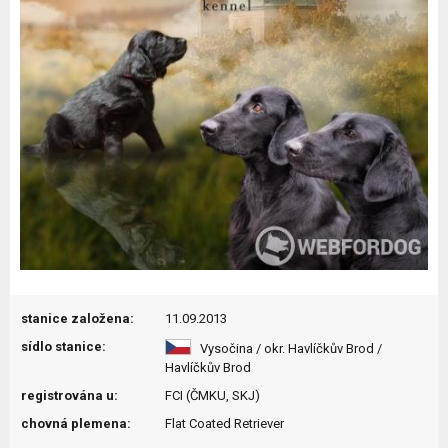
stanice založena:
11.09.2013
sídlo stanice:
Vysočina / okr. Havlíčkův Brod /
Havlíčkův Brod
registrována u:
FCI (ČMKU, SKJ)
chovná plemena:
Flat Coated Retriever