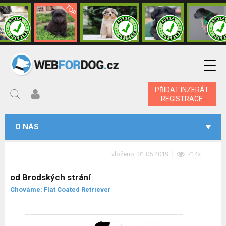
PŘIDAT INZERÁT
REGISTRACE
O NÁS
vloženo: 01.05.2019
714x
od Brodských strání
Chováme: Flat Coated Retriever