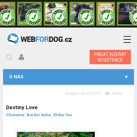
PŘIDAT INZERÁT
REGISTRACE
O NÁS
vloženo: 05.07.2019
1405x
Destiny Love
Chováme: Border kolie, Shiba-Inu