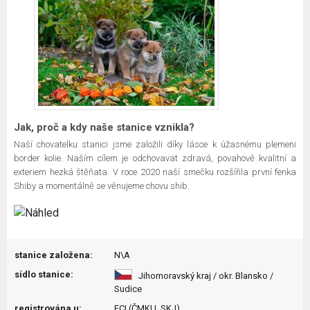
Jak, proč a kdy naše stanice vznikla?
Naší chovatelku stanici jsme založili díky lásce k úžasnému plemeni
border kolie. Naším cílem je odchovavat zdravá, povahově kvalitní a
exteriem hezká štěňata. V roce 2020 naší smečku rozšířila první fenka
Shiby a momentálně se věnujeme chovu shib.
stanice založena:
N\A
sídlo stanice:
Jihomoravský kraj / okr. Blansko /
Sudice
registrována u:
FCI (ČMKU, SKJ)