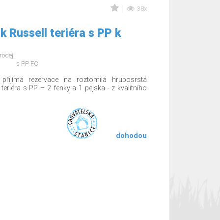
38x
 Russell teriéra s PP k
rodej
s PP FCI
 přijímá rezervace na roztomilá hrubosrstá
teriéra s PP – 2 fenky a 1 pejska - z kvalitního
dohodou