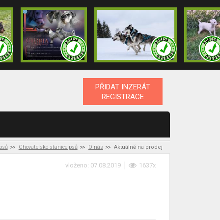
PŘIDAT INZERÁT
REGISTRACE
 psů
Chovatelské stanice psů
O nás
Aktuálně na prodej
vloženo: 07.08.2019
1637x