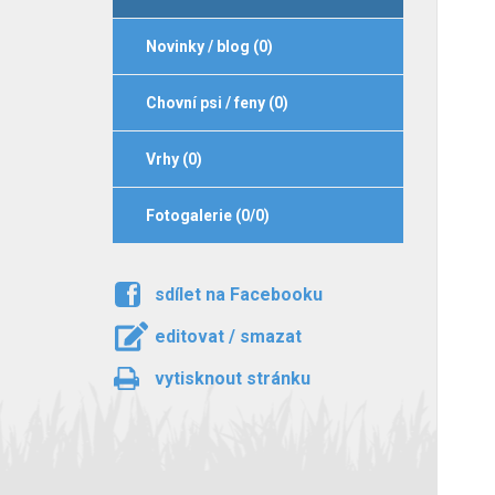
Novinky / blog (0)
Chovní psi / feny (0)
Vrhy (0)
Fotogalerie (0/0)
sdílet na Facebooku
editovat / smazat
vytisknout stránku