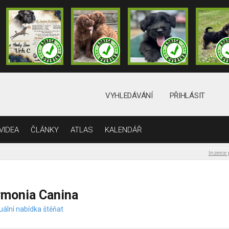
VYHLEDÁVÁNÍ
PŘIHLÁSIT
VIDEA
ČLÁNKY
ATLAS
KALENDÁŘ
Inzerce
rmonia Canina
uální nabídka štěňat