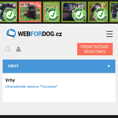
PŘIDAT INZERÁT
REGISTRACE
VRHY
Vrhy
Chovatelské stanice "Yassalen"