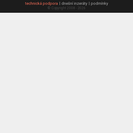
technická podpora
dnešní inzeráty
podmínky
© Copyright 2008 - 2026