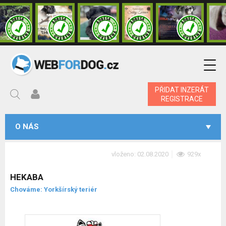
PŘIDAT INZERÁT
REGISTRACE
O NÁS
vloženo: 02.08.2020
929x
HEKABA
Chováme: Yorkšírský teriér