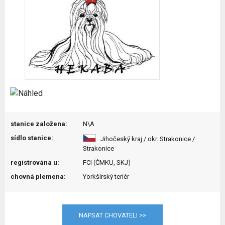
stanice založena:
N\A
sídlo stanice:
Jihočeský kraj / okr. Strakonice /
Strakonice
registrována u:
FCI (ČMKU, SKJ)
chovná plemena:
Yorkšírský teriér
NAPSAT CHOVATELI >>