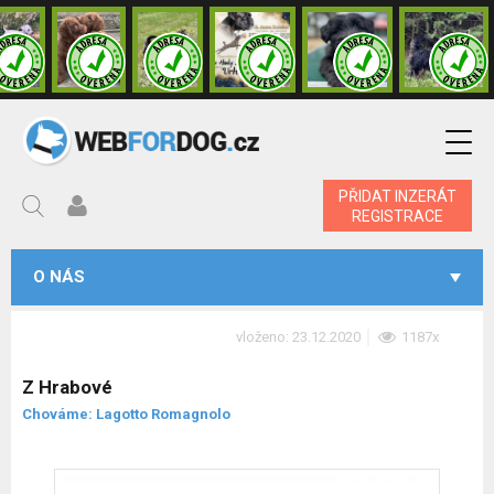
PŘIDAT INZERÁT
REGISTRACE
O NÁS
vloženo: 23.12.2020
1187x
Z Hrabové
Chováme: Lagotto Romagnolo