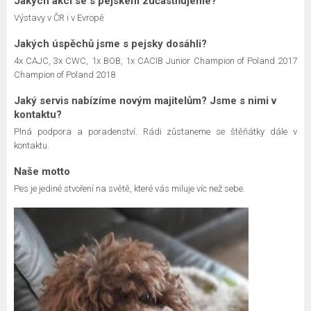
Jakých akcí se s pejskem zúčastňujeme?
Výstavy v ČR i v Evropě
Jakých úspěchů jsme s pejsky dosáhli?
4x CAJC, 3x CWC, 1x BOB, 1x CACIB Junior Champion of Poland 2017
Champion of Poland 2018
Jaký servis nabízíme novým majitelům? Jsme s nimi v
kontaktu?
Plná podpora a poradenství. Rádi zůstaneme se štěňátky dále v
kontaktu.
Naše motto
Pes je jediné stvoření na světě, které vás miluje víc než sebe.