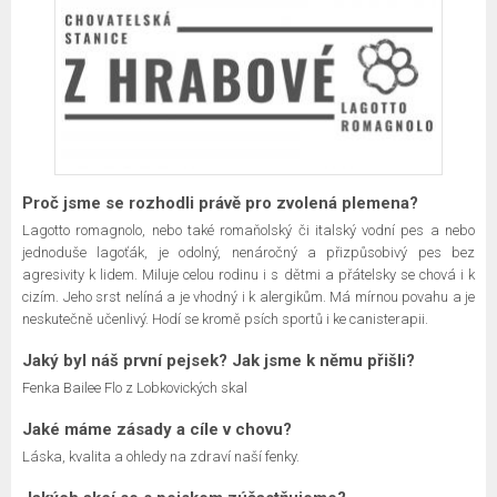
Proč jsme se rozhodli právě pro zvolená plemena?
Lagotto romagnolo, nebo také romaňolský či italský vodní pes a nebo
jednoduše lagoťák, je odolný, nenáročný a přizpůsobivý pes bez
agresivity k lidem. Miluje celou rodinu i s dětmi a přátelsky se chová i k
cizím. Jeho srst nelíná a je vhodný i k alergikům. Má mírnou povahu a je
neskutečně učenlivý. Hodí se kromě psích sportů i ke canisterapii.
Jaký byl náš první pejsek? Jak jsme k němu přišli?
Fenka Bailee Flo z Lobkovických skal
Jaké máme zásady a cíle v chovu?
Láska, kvalita a ohledy na zdraví naší fenky.