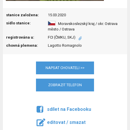
stanice založena:
15.03.2020
sídlo stanice:
Moravskoslezský kraj / okr. Ostrava
město / Ostrava
registrována u:
FCI (ČMKU, SKJ)
chovná plemena:
Lagotto Romagnolo
NAPSAT CHOVATELI >>
ZOBRAZIT TELEFON
sdílet na Facebooku
editovat / smazat