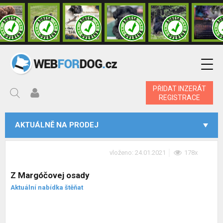
PŘIDAT INZERÁT
REGISTRACE
AKTUÁLNĚ NA PRODEJ
vloženo: 24.01.2021
178x
Z Margóčovej osady
Aktuální nabídka štěňat