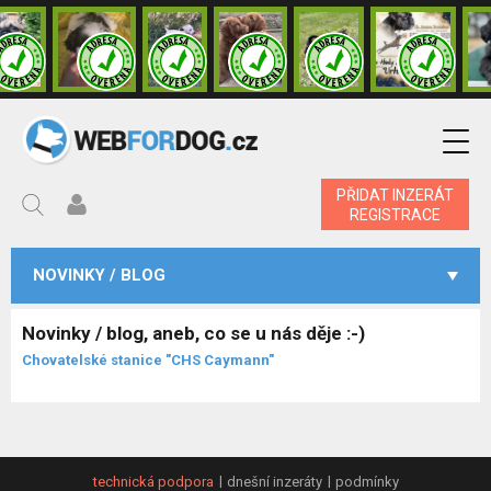
PŘIDAT INZERÁT
REGISTRACE
NOVINKY / BLOG
Novinky / blog, aneb, co se u nás děje :-)
Chovatelské stanice "CHS Caymann"
technická podpora
dnešní inzeráty
podmínky