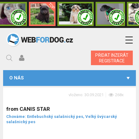
PŘIDAT INZERÁT
REGISTRACE
O NÁS
vloženo: 30.09.2021
268x
from CANIS STAR
Chováme: Entlebuchský salašnický pes, Velký švýcarský
salašnický pes