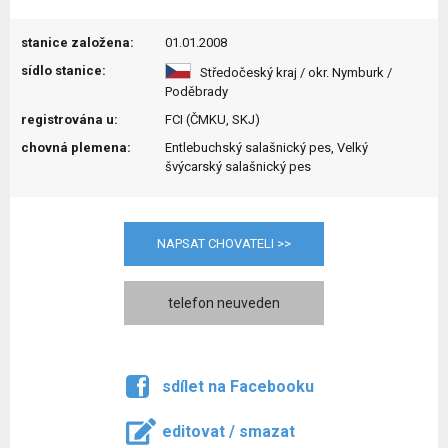
stanice založena:
01.01.2008
sídlo stanice:
Středočeský kraj / okr. Nymburk /
Poděbrady
registrována u:
FCI (ČMKU, SKJ)
chovná plemena:
Entlebuchský salašnický pes, Velký
švýcarský salašnický pes
NAPSAT CHOVATELI >>
telefon neuveden
sdílet na Facebooku
editovat / smazat