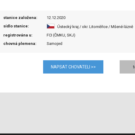
stanice založena:
12.12.2020
sídlo stanice:
Ústecký kraj / okr. Litoměřice / Mšené-lázně
registrována u:
FCI (ČMKU, SKJ)
chovná plemena:
Samojed
NAPSAT CHOVATELI >>