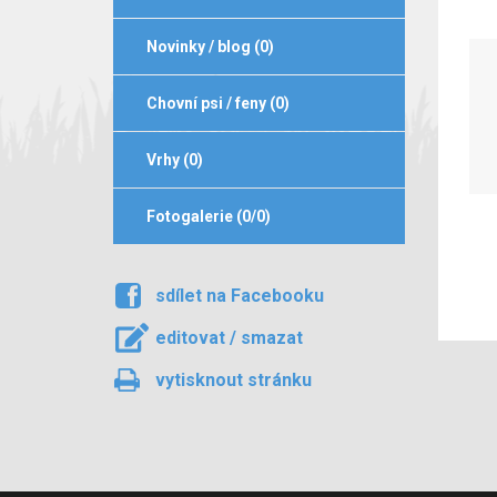
Novinky / blog (0)
Chovní psi / feny (0)
Vrhy (0)
Fotogalerie (0/0)
sdílet na Facebooku
editovat / smazat
vytisknout stránku