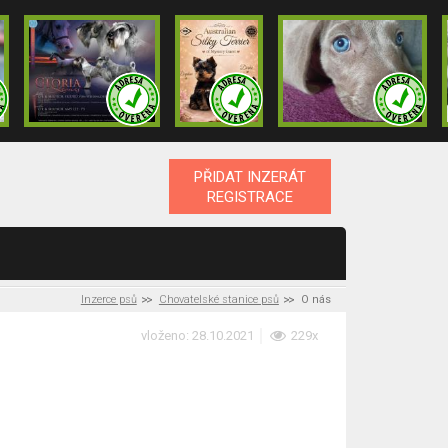
PŘIDAT INZERÁT
REGISTRACE
Inzerce psů
Chovatelské stanice psů
O nás
vloženo: 28.10.2021
229x