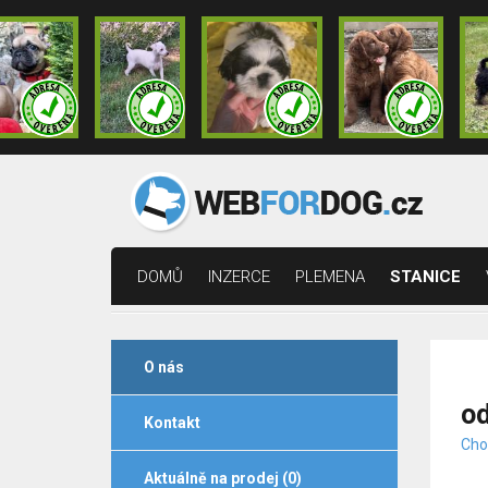
DOMŮ
INZERCE
PLEMENA
STANICE
O nás
od
Kontakt
Cho
Aktuálně na prodej (0)