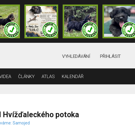
VYHLEDÁVÁNÍ
PŘIHLÁSIT
VIDEA
ČLÁNKY
ATLAS
KALENDÁŘ
 Hvížďaleckého potoka
váme: Samojed