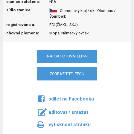
stanice založena:
N\A
sídlo stanice:
Olomoucký kraj / okr. Olomouc /
Šternberk
registrována u:
FCI (ČMKU, SKJ)
chovná plemena:
Mops, Německý ovčák
NAPSAT CHOVATELI >>
ZOBRAZIT TELEFON
sdílet na Facebooku
editovat / smazat
vytisknout stránku