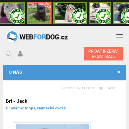
PŘIDAT INZERÁT
REGISTRACE
O NÁS
vloženo: 17.11.2021
1049x
Bri - Jack
Chováme: Mops, Německý ovčák