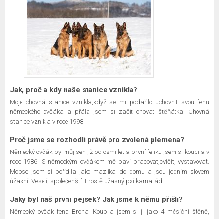
Jak, proč a kdy naše stanice vznikla?
Moje chovná stanice vznikla,když se mi podařilo uchovnit svou fenu
německého ovčáka a přála jsem si začít chovat štěňátka. Chovná
stanice vznikla v roce 1998
Proč jsme se rozhodli právě pro zvolená plemena?
Německý ovčák byl můj sen již od osmi let a první fenku jsem si koupila v
roce 1986. S německým ovčákem mě baví pracovat,cvičit, vystavovat.
Mopse jsem si pořídila jako mazlíka do domu a jsou jedním slovem
úžasní. Veselí, společenští. Prostě užasný psí kamarád.
Jaký byl náš první pejsek? Jak jsme k němu přišli?
Německý ovčák fena Brona. Koupila jsem si ji jako 4 měsíční štěně,