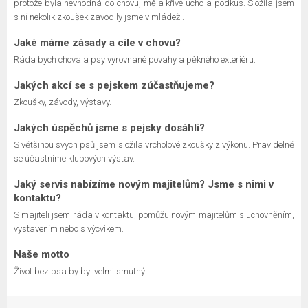
protože byla nevhodná do chovu, měla křivé ucho a podkus. Složila jsem
s ní nekolik zkoušek zavodily jsme v mládeži.
Jaké máme zásady a cíle v chovu?
Ráda bych chovala psy vyrovnané povahy a pěkného exteriéru.
Jakých akcí se s pejskem zúčastňujeme?
Zkoušky, závody, výstavy.
Jakých úspěchů jsme s pejsky dosáhli?
S většinou svych psů jsem složila vrcholové zkoušky z výkonu. Pravidelně
se účastníme klubových výstav.
Jaký servis nabízíme novým majitelům? Jsme s nimi v
kontaktu?
S majiteli jsem ráda v kontaktu, pomůžu novým majitelům s uchovněním,
vystavením nebo s výcvikem.
Naše motto
Život bez psa by byl velmi smutný.