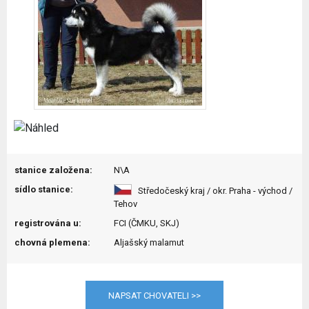
stanice založena:
N\A
sídlo stanice:
Středočeský kraj / okr. Praha - východ /
Tehov
registrována u:
FCI (ČMKU, SKJ)
chovná plemena:
Aljašský malamut
NAPSAT CHOVATELI >>