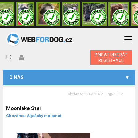
PŘIDAT INZERÁT
REGISTRACE
O NÁS
vloženo: 05.04.2022
311x
Moonlake Star
Chováme: Aljašský malamut