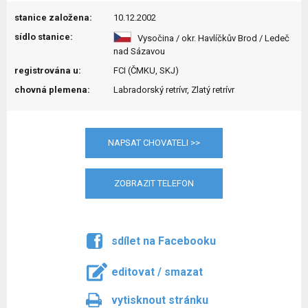
stanice založena:
10.12.2002
sídlo stanice:
Vysočina / okr. Havlíčkův Brod / Ledeč
nad Sázavou
registrována u:
FCI (ČMKU, SKJ)
chovná plemena:
Labradorský retrívr, Zlatý retrívr
NAPSAT CHOVATELI >>
ZOBRAZIT TELEFON
sdílet na Facebooku
editovat / smazat
vytisknout stránku