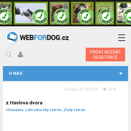
PŘIDAT INZERÁT
REGISTRACE
O NÁS
vloženo: 01.08.2022
874x
z Havlova dvora
Chováme: Labradorský retrívr, Zlatý retrívr