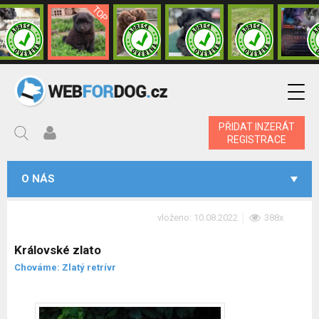
PŘIDAT INZERÁT
REGISTRACE
O NÁS
vloženo: 10.08.2022
388x
Královské zlato
Chováme: Zlatý retrívr