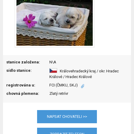
stanice založena:
N\A
sídlo stanice:
Královehradecký kraj / okr. Hradec
Králové / Hradec Králové
registrována u:
FCI (ČMKU, SKJ)
chovná plemena:
Zlatý retrívr
NAPSAT CHOVATELI >>