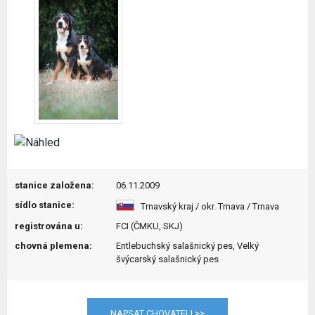
stanice založena:
06.11.2009
sídlo stanice:
Trnavský kraj / okr. Trnava / Trnava
registrována u:
FCI (ČMKU, SKJ)
chovná plemena:
Entlebuchský salašnický pes, Velký
švýcarský salašnický pes
NAPSAT CHOVATELI >>