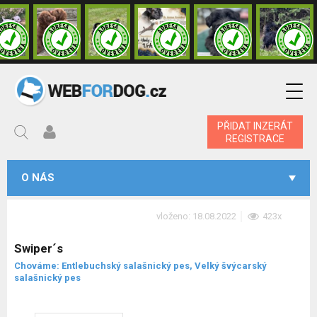
PŘIDAT INZERÁT
REGISTRACE
O NÁS
vloženo: 18.08.2022
423x
Swiper´s
Chováme: Entlebuchský salašnický pes, Velký švýcarský
salašnický pes