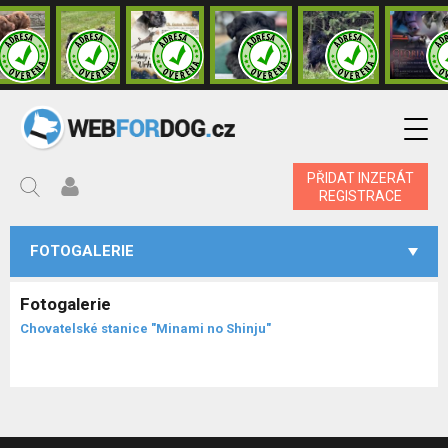
PŘIDAT INZERÁT
REGISTRACE
FOTOGALERIE
Fotogalerie
Chovatelské stanice "Minami no Shinju"