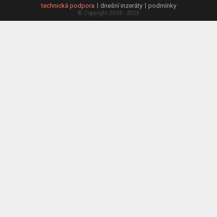
technická podpora
dnešní inzeráty
podmínky
© Copyright 2008 - 2026