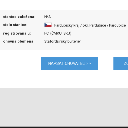
stanice založena:
N\A
sídlo stanice:
Pardubický kraj / okr. Pardubice / Pardubice
registrována u:
FCI (ČMKU, SKJ)
chovná plemena:
Stafordšírský bulterier
NAPSAT CHOVATELI >>
Z