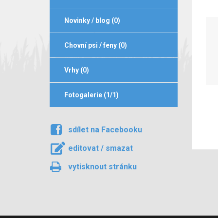
Novinky / blog (0)
Chovní psi / feny (0)
Vrhy (0)
Fotogalerie (1/1)
sdílet na Facebooku
editovat / smazat
vytisknout stránku