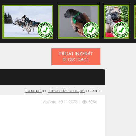
PŘIDAT INZERÁT
REGISTRACE
Inzerce psů
Chovatelské stanice psů
O nás
vloženo: 20.11.2022
536x