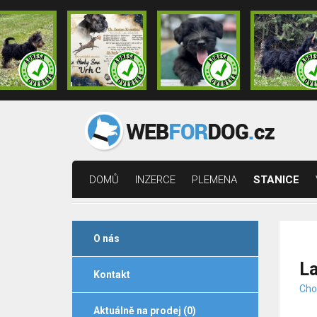
DOMŮ
INZERCE
PLEMENA
STANICE
O nás
La
Kontakt
Cho
Aktuálně na prodej (0)