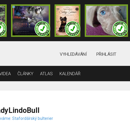
VYHLEDÁVÁNÍ
PŘIHLÁSIT
VIDEA
ČLÁNKY
ATLAS
KALENDÁŘ
dyLindoBull
váme: Stafordšírský bulterier