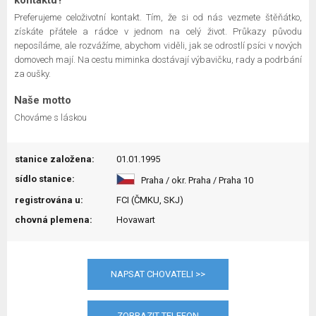
kontaktu?
Preferujeme celoživotní kontakt. Tím, že si od nás vezmete štěňátko,
získáte přátele a rádce v jednom na celý život. Průkazy původu
neposíláme, ale rozvážíme, abychom viděli, jak se odrostlí psíci v nových
domovech mají. Na cestu miminka dostávají výbavičku, rady a podrbání
za oušky.
Naše motto
Chováme s láskou
stanice založena:
01.01.1995
sídlo stanice:
Praha / okr. Praha / Praha 10
registrována u:
FCI (ČMKU, SKJ)
chovná plemena:
Hovawart
NAPSAT CHOVATELI >>
ZOBRAZIT TELEFON