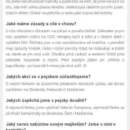
nic jiného než obvolávat inzeráty a poštěstilo se nám, že jsme narazili na
chs, kde měli volnou plavou fenečku. Aretka byla ideálním prvním psem,
zlatá k dětem, hlídač na jedničku a venku jako švýcarské hodinky.
Jaké máme zásady a cíle v chovu?
U nás chováme s důrazem na zdraví a povahu štěňat. Základem je pro
nás vyšetření rodičů na OCD, rentgeny kyčlí a loktů a v dnešní době i
vyšetření DM. Štěňata jsou u nás socializována od malička, v porodně
mají spousty hraček, rádio i různé povrchy. Když se rozkoukají a batolí
se, otevře se jim nový svět. Chodba plná radosti a venkovní hřiště plné
překážek, houpaček a mostů. Před každým jídlem jim střílíme z
kapslíkovky - po čase letí k misce jak divá zvěř :-D
Jakých akcí se s pejskem zúčastňujeme?
S našimi fenkami se účastníme především domácích výstav, ale občas
zavítáme i na Slovensko, Rakousko či Maďarsko.
Jakých úspěchů jsme s pejsky dosáhli?
S nejstarší fenkou jsme vyběhali Veterán Šampiona, nejmladší fenka se
již chlubí šampionáty ze Slovenska, Čech i Maďarska.
Jaký servis nabízíme novým majitelům? Jsme s nimi v