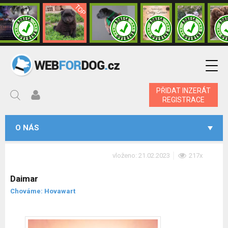
PŘIDAT INZERÁT
REGISTRACE
O NÁS
vloženo: 21.02.2023
217x
Daimar
Chováme: Hovawart