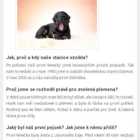
Jak, proč a kdy naše stanice vznikla?
Po pořízení naší první fenečky jsme hovawartům prostě propadli. Tak
nám to nedalo a v roce 1995 jsme si založili chovatelskou stanici Daimar.
V roce 2000 se u nás narodila první štěňátka.
Proč jsme se rozhodli právě pro zvolená plemena?
V době pouze tištěných inzerátů to byl oříšek, ale časopis ABC to rozsekl.
Hovík tam měl medailonek o plemeni a byla to láska na první pohled.
Rodinný pes ke třem dětem, hlídač k dobu a parťák pro život. A taková
láska je na vždy.
Jaký byl náš první pejsek? Jak jsme k němu přišli?
První fenečka byla Areta z Javorového háje. Před rokem 95 nám nezbylo