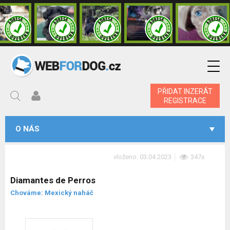
PŘIDAT INZERÁT
REGISTRACE
O NÁS
vloženo: 03.04.2023
347x
Diamantes de Perros
Chováme: Mexický naháč