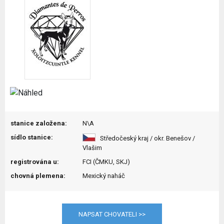
stanice založena:
N\A
sídlo stanice:
Středočeský kraj / okr. Benešov /
Vlašim
registrována u:
FCI (ČMKU, SKJ)
chovná plemena:
Mexický naháč
NAPSAT CHOVATELI >>