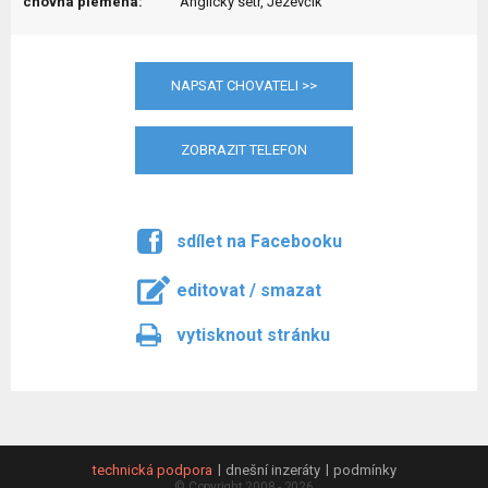
chovná plemena:
Anglický setr, Jezevčík
NAPSAT CHOVATELI >>
ZOBRAZIT TELEFON
sdílet na Facebooku
editovat / smazat
vytisknout stránku
technická podpora
dnešní inzeráty
podmínky
© Copyright 2008 - 2026