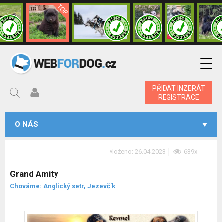
PŘIDAT INZERÁT
REGISTRACE
O NÁS
vloženo: 26.04.2023
639x
Grand Amity
Chováme: Anglický setr, Jezevčík