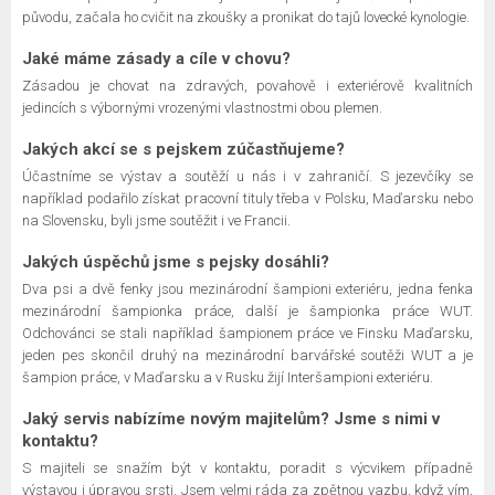
původu, začala ho cvičit na zkoušky a pronikat do tajů lovecké kynologie.
Jaké máme zásady a cíle v chovu?
Zásadou je chovat na zdravých, povahově i exteriérově kvalitních
jedincích s výbornými vrozenými vlastnostmi obou plemen.
Jakých akcí se s pejskem zúčastňujeme?
Účastníme se výstav a soutěží u nás i v zahraničí. S jezevčíky se
například podařilo získat pracovní tituly třeba v Polsku, Maďarsku nebo
na Slovensku, byli jsme soutěžit i ve Francii.
Jakých úspěchů jsme s pejsky dosáhli?
Dva psi a dvě fenky jsou mezinárodní šampioni exteriéru, jedna fenka
mezinárodní šampionka práce, další je šampionka práce WUT.
Odchovánci se stali například šampionem práce ve Finsku Maďarsku,
jeden pes skončil druhý na mezinárodní barvářské soutěži WUT a je
šampion práce, v Maďarsku a v Rusku žijí Interšampioni exteriéru.
Jaký servis nabízíme novým majitelům? Jsme s nimi v
kontaktu?
S majiteli se snažím být v kontaktu, poradit s výcvikem případně
výstavou i úpravou srsti. Jsem velmi ráda za zpětnou vazbu, když vím,