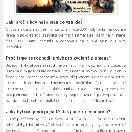
Jak, proč a kdy naše stanice vznikla?
Chovatelskou stanici jsem si založila v roce 2001, kdy se ke mě dostala
fenka hladkosrstého jezevčíka od mého kamaráda, který na ní neměl
čas. Fenku jsem uchovnila a odchovala na ní své první dva vrhy
jezevčíků
Proč jsme se rozhodli právě pro zvolená plemena?
Jezevčík bylo takové naše rodinné plemeno. Měli ho už moji prarodiče. Já
jsem se díky jezevčíkům dostala k myslivosti a po dvou psích klucích i k
fence. Je to úžasné, pracovité a nezávislé plemeno. Po anglickém setrovi
jseme toužila od dětství. Od momentu co dávali film "Bílý Bim černé ucho"
jsem se do tohto plemene úplně zamilovala. Ale podmínky mi dovolily si
toto plemeno pořídit až před pár lety. Nepřestává mě překvapovat svojí
ovladatelností, dobrou cvičitelnosotí a milou povahou k lidem i psům.
Jaký byl náš první pejsek? Jak jsme k němu přišli?
Úplně první pes byl křířenec jezevčíka a přivezla jsem si ho z prázdnin
od babičky, když mi bylo 8 let. Vyrůstal se mnou a byl mým parťákem až
do mé dospělosti. Po jeho smrti jsem si už pořídila jezevčíka s průkazem