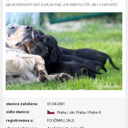
jak se odchovům daří a jak se mají, a to nejen ty v ČR, ale i v zahraničí.
stanice založena:
01.04.2001
sídlo stanice:
Praha / okr. Praha / Praha 9
registrována u:
FCI (ČMKU, SKJ)