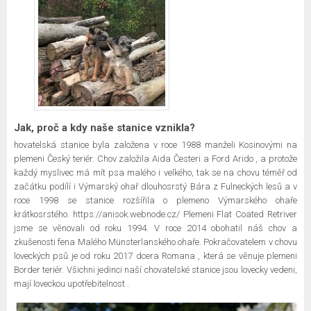
Jak, proč a kdy naše stanice vznikla?
hovatelská stanice byla založena v roce 1988 manželi Kosinovými na
plemeni Český teriér. Chov založila Aida Česteri a Ford Arido , a protože
každý myslivec má mít psa malého i velkého, tak se na chovu téměř od
začátku podílí i Výmarský ohař dlouhosrstý Bára z Fulneckých lesů a v
roce 1998 se stanice rozšířila o plemeno Výmarského ohaře
krátkosrstého. https://anisok.webnode.cz/ Plemeni Flat Coated Retriver
jsme se věnovali od roku 1994. V roce 2014 obohatil náš chov a
zkušenosti fena Malého Münsterlanského ohaře. Pokračovatelem v chovu
loveckých psů je od roku 2017 dcera Romana , která se věnuje plemeni
Border teriér. Všichni jedinci naší chovatelské stanice jsou lovecky vedeni,
mají loveckou upotřebitelnost .