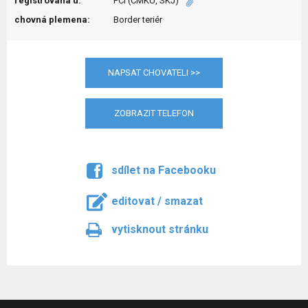
registrována u:
FCI (ČMKU, SKJ)
chovná plemena:
Border teriér
NAPSAT CHOVATELI >>
ZOBRAZIT TELEFON
sdílet na Facebooku
editovat / smazat
vytisknout stránku