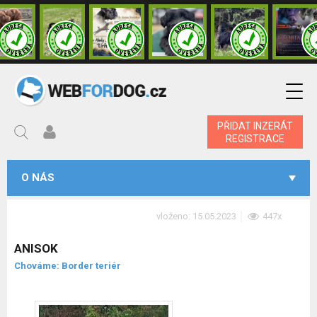
PŘIDAT INZERÁT
REGISTRACE
O NÁS
vloženo: 15.05.2023
447x
ANISOK
Chováme: Border teriér