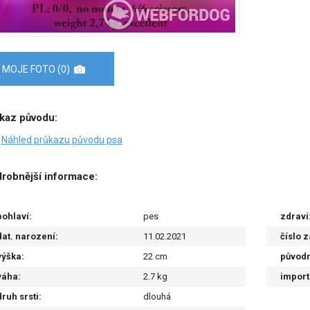
MOJE FOTO (0)
kaz původu:
Náhled průkazu původu psa
robnější informace:
pohlaví:
pes
zdraví
dat. narození:
11.02.2021
číslo 
výška:
22 cm
původn
váha:
2.7 kg
import
druh srsti:
dlouhá