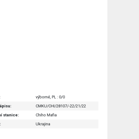
:
výborné, PL : 0/0
zápisu:
CMKU/CHI/28107/-22/21/22
í stanice:
Chiho Mafia
:
Ukrajina