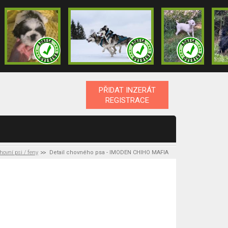
PŘIDAT INZERÁT
REGISTRACE
hovní psi / feny
Detail chovného psa - IMODEN CHIHO MAFIA