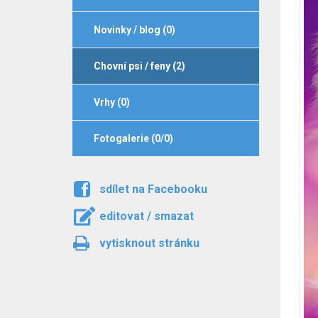
Novinky / blog (0)
Chovní psi / feny (2)
Vrhy (0)
Fotogalerie (0/0)
sdílet na Facebooku
editovat / smazat
vytisknout stránku