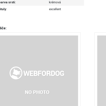
barva srsti:
krémová
ituly:
excellent
iče: