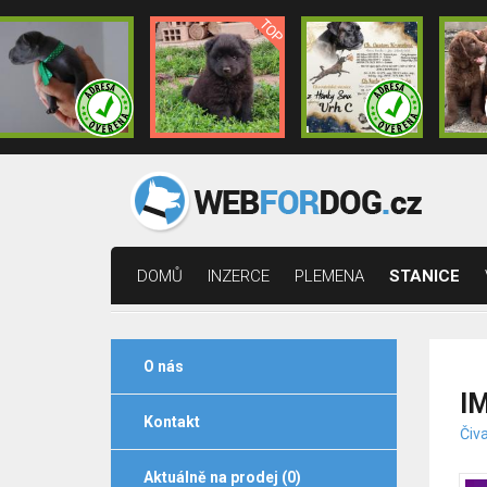
DOMŮ
INZERCE
PLEMENA
STANICE
O nás
I
Kontakt
Čiva
Aktuálně na prodej (0)