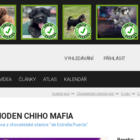
VYHLEDÁVÁNÍ
PŘIHLÁSIT
VIDEA
ČLÁNKY
ATLAS
KALENDÁŘ
Inzerce psů
Chovatelské stanice psů
O nás
C
MODEN CHIHO MAFIA
va z chovatelské stanice "de Estrella Puerta"
Povaha: