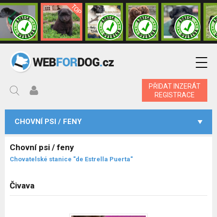
PŘIDAT INZERÁT
REGISTRACE
CHOVNÍ PSI / FENY
Chovní psi / feny
Chovatelské stanice "de Estrella Puerta"
Čivava