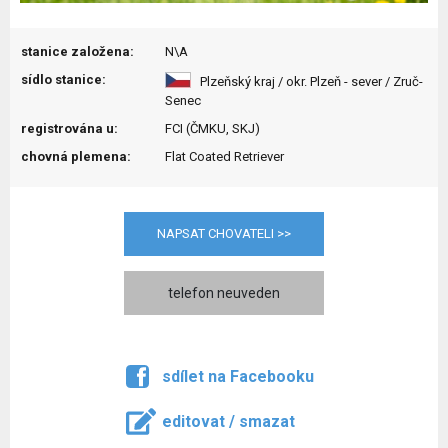
stanice založena:
N\A
sídlo stanice:
Plzeňský kraj / okr. Plzeň - sever / Zruč-
Senec
registrována u:
FCI (ČMKU, SKJ)
chovná plemena:
Flat Coated Retriever
NAPSAT CHOVATELI >>
telefon neuveden
sdílet na Facebooku
editovat / smazat