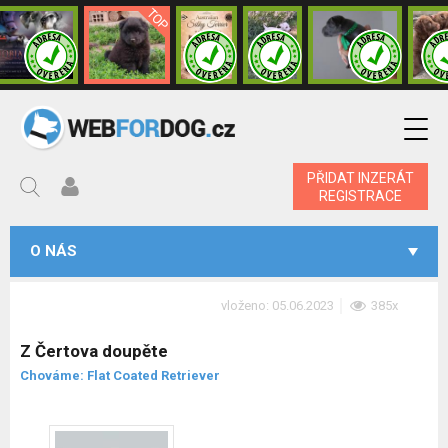
PŘIDAT INZERÁT
REGISTRACE
O NÁS
vloženo: 05.06.2023
385x
Z Čertova doupěte
Chováme: Flat Coated Retriever