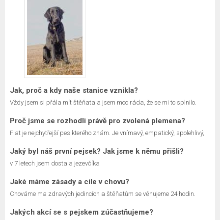
Jak, proč a kdy naše stanice vznikla?
Vždy jsem si přála mít štěňata a jsem moc ráda, že se mi to splnilo.
Proč jsme se rozhodli právě pro zvolená plemena?
Flat je nejchytřejší pes kterého znám. Je vnímavý, empatický, spolehlivý,
Jaký byl náš první pejsek? Jak jsme k němu přišli?
v 7 letech jsem dostala jezevčíka
Jaké máme zásady a cíle v chovu?
Chováme ma zdravých jedincích a štěňatům se věnujeme 24 hodin.
Jakých akcí se s pejskem zúčastňujeme?