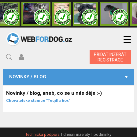
PŘIDAT INZERÁT
REGISTRACE
NOVINKY / BLOG
Novinky / blog, aneb, co se u nás děje :-)
Chovatelské stanice "Teqilla box"
technická podpora
dnešní inzeráty
podmínky