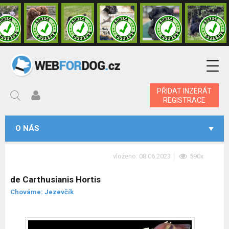
PŘIDAT INZERÁT
REGISTRACE
O NÁS
vloženo: 08.06.2023
590x
de Carthusianis Hortis
Chováme: Jezevčík