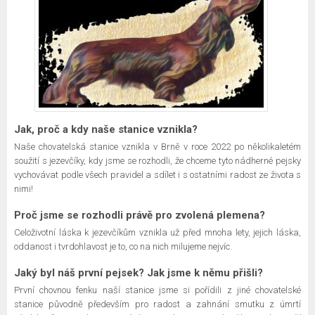
Jak, proč a kdy naše stanice vznikla?
Naše chovatelská stanice vznikla v Brně v roce 2022 po několikaletém
soužití s jezevčíky, kdy jsme se rozhodli, že chceme tyto nádherné pejsky
vychovávat podle všech pravidel a sdílet i s ostatními radost ze života s
nimi!
Proč jsme se rozhodli právě pro zvolená plemena?
Celoživotní láska k jezevčíkům vznikla už před mnoha lety, jejich láska,
oddanost i tvrdohlavost je to, co na nich milujeme nejvíc.
Jaký byl náš první pejsek? Jak jsme k němu přišli?
První chovnou fenku naší stanice jsme si pořídili z jiné chovatelské
stanice původně především pro radost a zahnání smutku z úmrtí