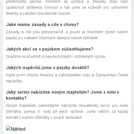
předchozího pejska.. Nicméně se výstavy a zkoušky staly naší
společnost oblíbenou činností a tak jsme se rozhodli pro uchovnění
fenečky a založení chovatelské stanice.
Jaké máme zásady a cíle v chovu?
Zásady a cíle jsou jednoznačně a pouze ve šťastném životě našich
pejsků a v nalezení šťastných domovů našich štěňátek.
Jakých akcí se s pejskem zúčastňujeme?
Snažíme se účastnit co nejvíce blízkých i vzdálených výstav.
Jakých úspěchů jsme s pejsky dosáhli?
Naše první chovná fenečka a zakladatelka rodu je Šampionkou České
republiky.
Jaký servis nabízíme novým majitelům? Jsme s nimi v
kontaktu?
Novým majitelům samozřejmě nabízíme chovatelský servis pro naše
štěňátka, pomoc či rady při jejich výchově. Jsme vděční za každý
kontakt s našimi šťěňátky v nových domovech.