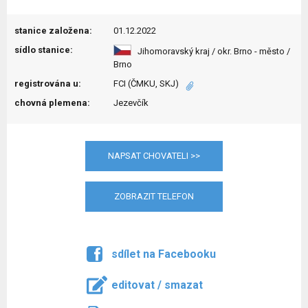
stanice založena:
01.12.2022
sídlo stanice:
Jihomoravský kraj / okr. Brno - město /
Brno
registrována u:
FCI (ČMKU, SKJ)
chovná plemena:
Jezevčík
NAPSAT CHOVATELI >>
ZOBRAZIT TELEFON
sdílet na Facebooku
editovat / smazat