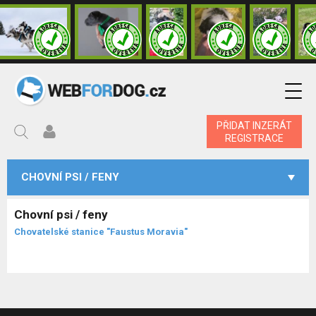
PŘIDAT INZERÁT
REGISTRACE
CHOVNÍ PSI / FENY
Chovní psi / feny
Chovatelské stanice "Faustus Moravia"