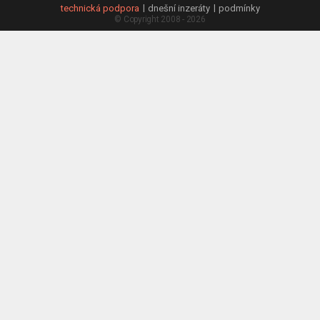
technická podpora
dnešní inzeráty
podmínky
© Copyright 2008 - 2026