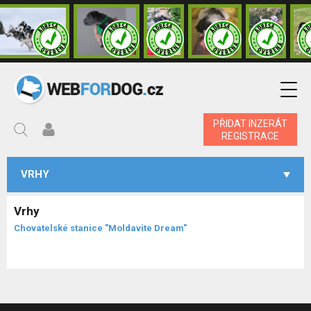
PŘIDAT INZERÁT
REGISTRACE
VRHY
Vrhy
Chovatelské stanice "Moldavite Dream"