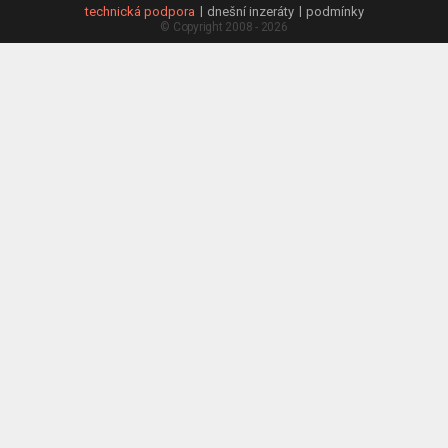
technická podpora
dnešní inzeráty
podmínky
© Copyright 2008 - 2026