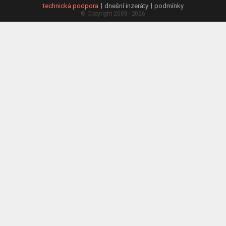
technická podpora
dnešní inzeráty
podmínky
© Copyright 2008 - 2026