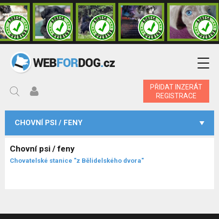
PŘIDAT INZERÁT
REGISTRACE
CHOVNÍ PSI / FENY
Chovní psi / feny
Chovatelské stanice "z Bělidelského dvora"