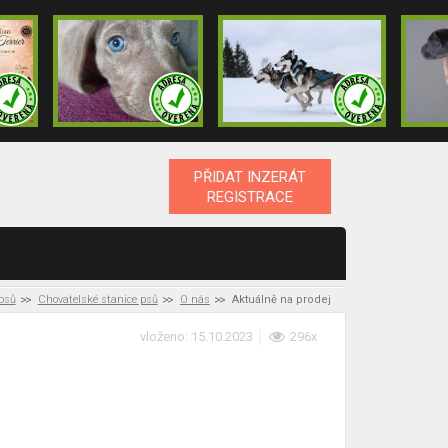
PŘIDAT INZERÁT
REGISTRACE
 psů
Chovatelské stanice psů
O nás
Aktuálně na prodej
vloženo: 15.10.2023
296x