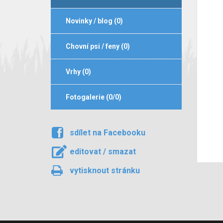
Novinky / blog (0)
Chovní psi / feny (0)
Vrhy (0)
Fotogalerie (0/0)
sdílet na Facebooku
editovat / smazat
vytisknout stránku