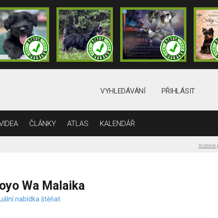
VYHLEDÁVÁNÍ
PŘIHLÁSIT
VIDEA
ČLÁNKY
ATLAS
KALENDÁŘ
Inzerce
oyo Wa Malaika
uální nabídka štěňat