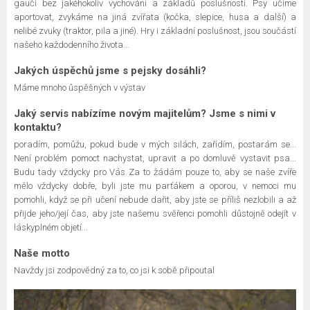
gauči bez jakéhokoliv vychování a základů poslušnosti. Psy učíme
aportovat, zvykáme na jiná zvířata (kočka, slepice, husa a další) a
nelibé zvuky (traktor, pila a jiné). Hry i základní poslušnost, jsou součástí
našeho každodenního života...
Jakých úspěchů jsme s pejsky dosáhli?
Máme mnoho ůspěšných v výstav
Jaký servis nabízíme novým majitelům? Jsme s nimi v
kontaktu?
poradím, pomůžu, pokud bude v mých silách, zařídím, postarám se...
Není problém pomoct nachystat, upravit a po domluvě vystavit psa...
Budu tady vždycky pro Vás Za to žádám pouze to, aby se naše zvíře
mělo vždycky dobře, byli jste mu parťákem a oporou, v nemoci mu
pomohli, když se při učení nebude dařit, aby jste se příliš nezlobili a až
přijde jeho/její čas, aby jste našemu svěřenci pomohli důstojně odejít v
láskyplném objetí...
Naše motto
Navždy jsi zodpovědný za to, co jsi k sobě připoutal