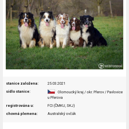
stanice založena:
25.03.2021
sídlo stanice:
Olomoucký kraj / okr. Přerov / Pavlovice
u Přerova
registrována u:
FCI (ČMKU, SKJ)
chovná plemena:
Australský ovčák