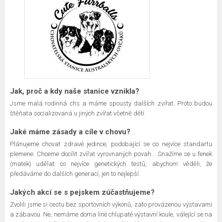
Jak, proč a kdy naše stanice vznikla?
Jsme malá rodinná chs a máme spousty dalších zvířat. Proto budou
štěňata socializovaná u jiných zvířat včetně dětí.
Jaké máme zásady a cíle v chovu?
Plánujeme chovat zdravé jedince, podobající se co nejvíce standartu
plemene. Chceme docílit zvířat vyrovnaných povah... Snažíme se u fenek
(matek) udělat co nejvíce genetických testů, abychom věděli, že
předáváme do dalších generací, jen to nejlepší.
Jakých akcí se s pejskem zúčastňujeme?
Zvolili jsme si cestu bez sportovních výkonů, zato provázenou výstavami
a zábavou. Ne, nemáme doma líné chlupaté výstavní koule, válející se na