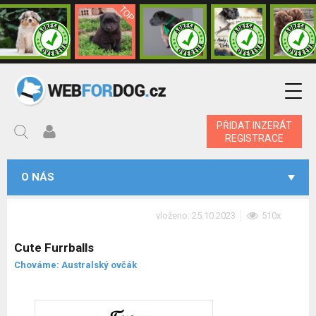
PŘIDAT INZERÁT
REGISTRACE
O NÁS
vloženo: 25.10.2023
510x
Cute Furrballs
Chováme: Australský ovčák