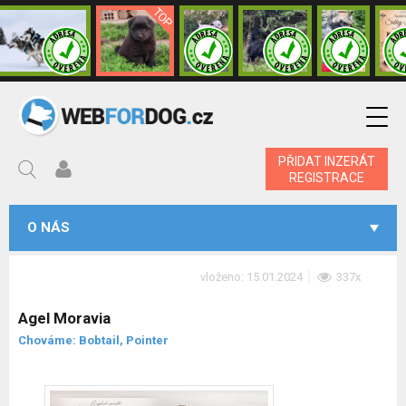
PŘIDAT INZERÁT
REGISTRACE
O NÁS
vloženo: 15.01.2024
337x
Agel Moravia
Chováme: Bobtail, Pointer