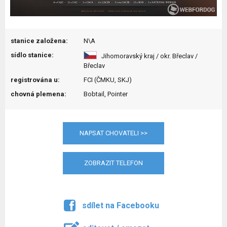
stanice založena:
N\A
sídlo stanice:
Jihomoravský kraj / okr. Břeclav /
Břeclav
registrována u:
FCI (ČMKU, SKJ)
chovná plemena:
Bobtail, Pointer
NAPSAT CHOVATELI >>
ZOBRAZIT TELEFON
sdílet na Facebooku