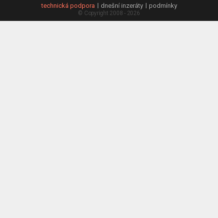
technická podpora
dnešní inzeráty
podmínky
© Copyright 2008 - 2026