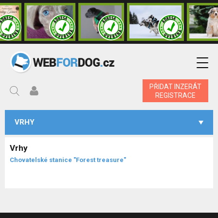
PŘIDAT INZERÁT
REGISTRACE
VRHY
Vrhy
Chovatelské stanice "Forest treasure"