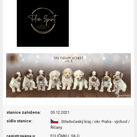
stanice založena:
05.12.2021
sídlo stanice:
Středočeský kraj / okr. Praha - východ /
Říčany
registrována u:
FCI (ČMKU, SKJ)