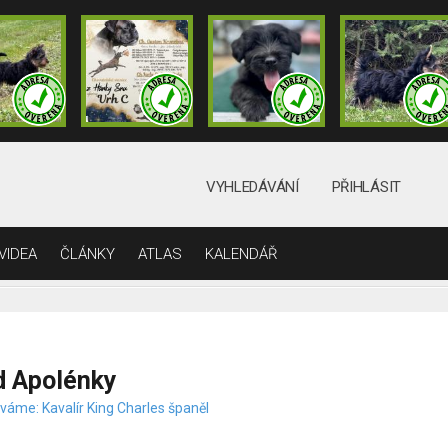
VYHLEDÁVÁNÍ
PŘIHLÁSIT
VIDEA
ČLÁNKY
ATLAS
KALENDÁŘ
d Apolénky
váme: Kavalír King Charles španěl