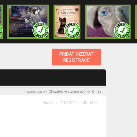
PŘIDAT INZERÁT
REGISTRACE
Inzerce psů
Chovatelské stanice psů
O nás
vloženo: 12.04.2024
186x