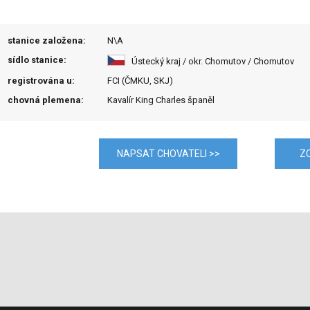
stanice založena:
N\A
sídlo stanice:
Ústecký kraj / okr. Chomutov / Chomutov
registrována u:
FCI (ČMKU, SKJ)
chovná plemena:
Kavalír King Charles španěl
NAPSAT CHOVATELI >>
Z