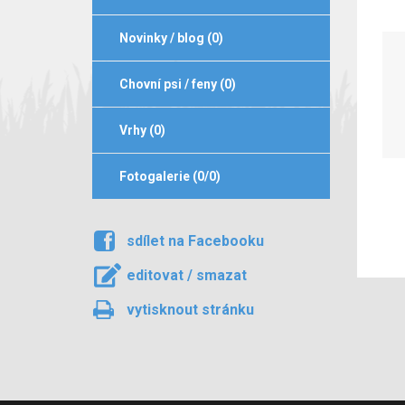
Novinky / blog (0)
Chovní psi / feny (0)
Vrhy (0)
Fotogalerie (0/0)
sdílet na Facebooku
editovat / smazat
vytisknout stránku