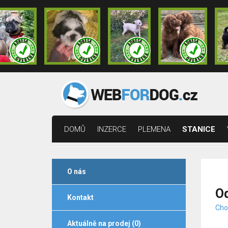
DOMŮ
INZERCE
PLEMENA
STANICE
O nás
O
Kontakt
Cho
Aktuálně na prodej (0)