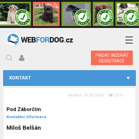
PŘIDAT INZERÁT
REGISTRACE
KONTAKT
vloženo: 01.05.2024
231x
Pod Záborčím
Kontaktní informace
Miloš Belšán