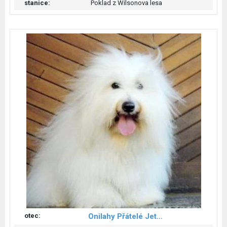
stanice:
Poklad z Wilsonova lesa
otec:
Onilahy Přátelé Jetynky