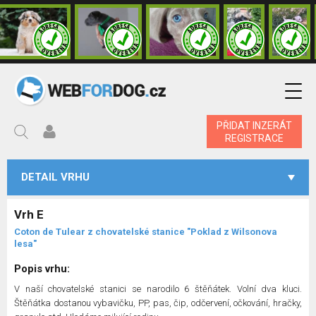
PŘIDAT INZERÁT
REGISTRACE
DETAIL VRHU
Vrh E
Coton de Tulear z chovatelské stanice "Poklad z Wilsonova
lesa"
Popis vrhu:
V naší chovatelské stanici se narodilo 6 štěňátek. Volní dva kluci.
Štěňátka dostanou vybavičku, PP, pas, čip, odčervení, očkování, hračky,