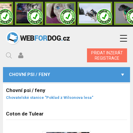
PŘIDAT INZERÁT
REGISTRACE
CHOVNÍ PSI / FENY
Chovní psi / feny
Chovatelské stanice "Poklad z Wilsonova lesa"
Coton de Tulear