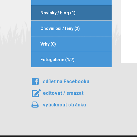
Novinky / blog (1)
Chovní psi / feny (2)
Vrhy (0)
Fotogalerie (1/7)
sdílet na Facebooku
editovat / smazat
vytisknout stránku