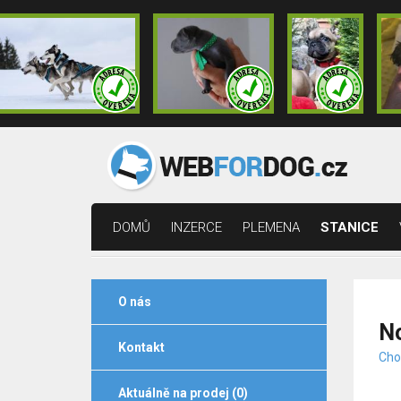
DOMŮ
INZERCE
PLEMENA
STANICE
O nás
No
Kontakt
Cho
Aktuálně na prodej (0)