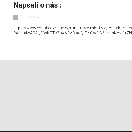
Napsali o nás :
19.01.2025
https://www.ecanis.cz/clanky/rumunsky-mioritsky-ovcak-ma-b
fbclid=IwAR2I_OWKFTs2r4ey3VfxaqQrENOwOS3qYhnKow1rZ