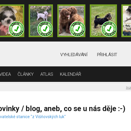
VYHLEDÁVÁNÍ
PŘIHLÁSIT
VIDEA
ČLÁNKY
ATLAS
KALENDÁŘ
Inz
vinky / blog, aneb, co se u nás děje :-)
vatelské stanice "z Višňovských luk"