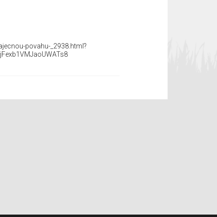
ajecnou-povahu-_2938.html?
NjFexb1VMJaoUWATs8