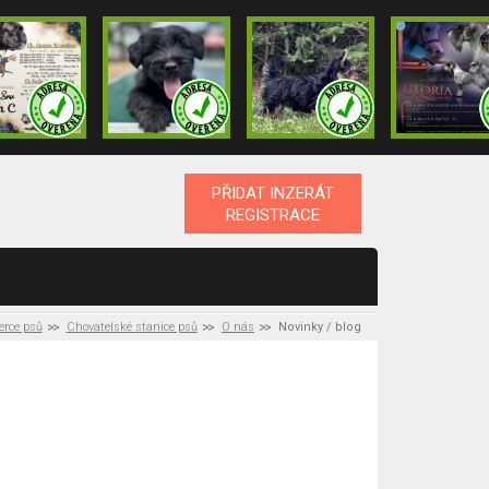
PŘIDAT INZERÁT
REGISTRACE
erce psů
Chovatelské stanice psů
O nás
Novinky / blog