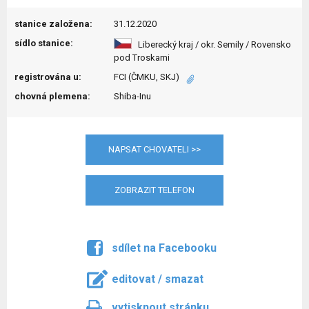
stanice založena:
31.12.2020
sídlo stanice:
Liberecký kraj / okr. Semily / Rovensko
pod Troskami
registrována u:
FCI (ČMKU, SKJ)
chovná plemena:
Shiba-Inu
NAPSAT CHOVATELI >>
ZOBRAZIT TELEFON
sdílet na Facebooku
editovat / smazat
vytisknout stránku