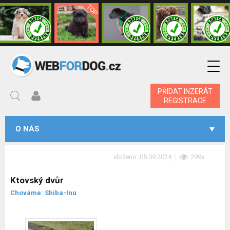
PŘIDAT INZERÁT
REGISTRACE
O NÁS
vloženo: 05.09.2024
299x
Ktovský dvůr
Chováme: Shiba-Inu