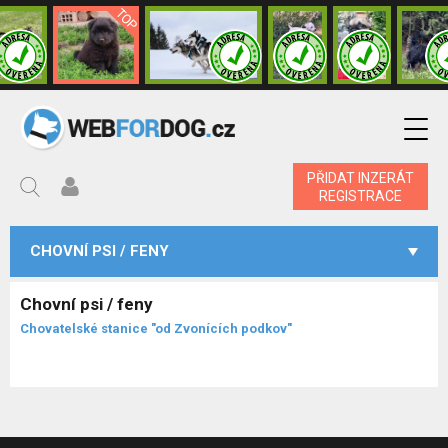
PŘIDAT INZERÁT
REGISTRACE
CHOVNÍ PSI / FENY
Chovní psi / feny
Chovatelské stanice "od Zvonících podkov"