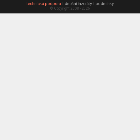
technická podpora
dnešní inzeráty
podmínky
© Copyright 2008 - 2026