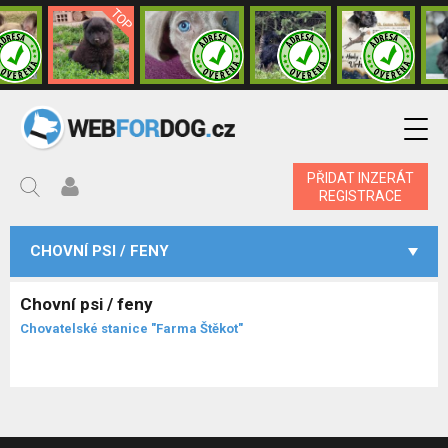
PŘIDAT INZERÁT
REGISTRACE
CHOVNÍ PSI / FENY
Chovní psi / feny
Chovatelské stanice "Farma Štěkot"