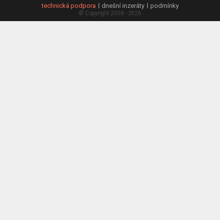
technická podpora
dnešní inzeráty
podmínky
© Copyright 2008 - 2026