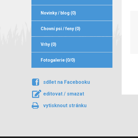
Novinky / blog (0)
Chovní psi / feny (0)
Vrhy (0)
Fotogalerie (0/0)
sdílet na Facebooku
editovat / smazat
vytisknout stránku