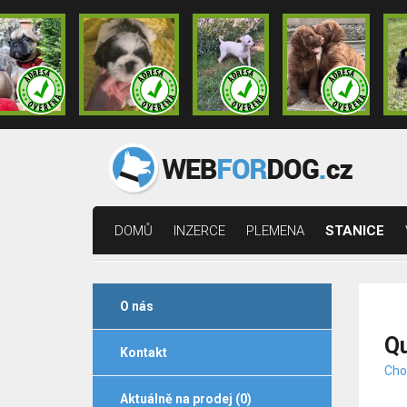
DOMŮ
INZERCE
PLEMENA
STANICE
O nás
Q
Kontakt
Cho
Aktuálně na prodej (0)