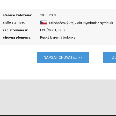
stanice založena:
19.05.2003
sídlo stanice:
Středočeský kraj / okr. Nymburk / Nymburk
registrována u:
FCI (ČMKU, SKJ)
chovná plemena:
Ruská barevná bolonka
NAPSAT CHOVATELI >>
Z