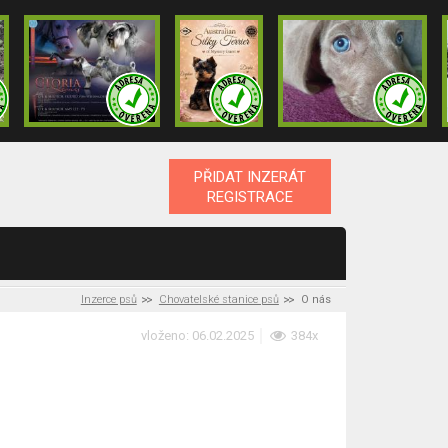
PŘIDAT INZERÁT
REGISTRACE
Inzerce psů
Chovatelské stanice psů
O nás
vloženo: 06.02.2025
384x