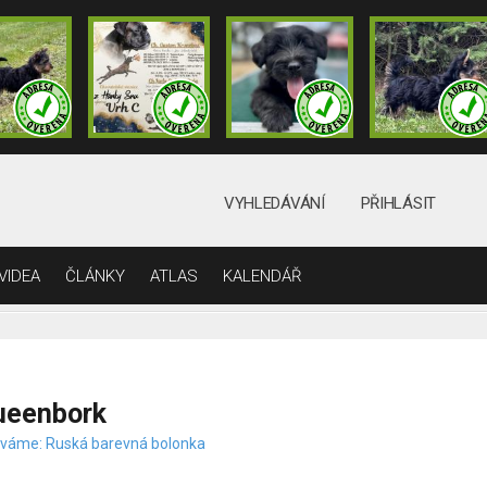
VYHLEDÁVÁNÍ
PŘIHLÁSIT
VIDEA
ČLÁNKY
ATLAS
KALENDÁŘ
ueenbork
váme: Ruská barevná bolonka