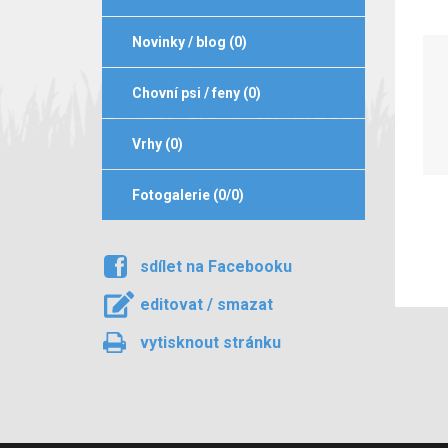
Novinky / blog (0)
Chovní psi / feny (0)
Vrhy (0)
Fotogalerie (0/0)
sdílet na Facebooku
editovat / smazat
vytisknout stránku