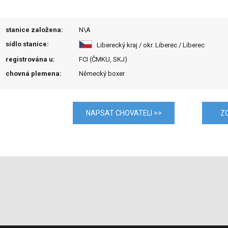
stanice založena:
N\A
sídlo stanice:
Liberecký kraj / okr. Liberec / Liberec
registrována u:
FCI (ČMKU, SKJ)
chovná plemena:
Německý boxer
NAPSAT CHOVATELI >>
Z