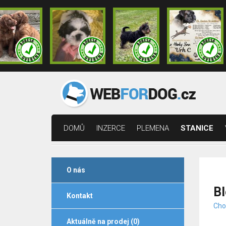
DOMŮ
INZERCE
PLEMENA
STANICE
O nás
B
Kontakt
Cho
Aktuálně na prodej (0)