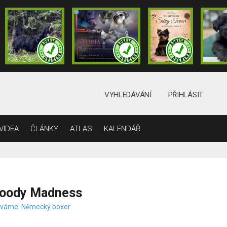
VYHLEDÁVÁNÍ
PŘIHLÁSIT
VIDEA
ČLÁNKY
ATLAS
KALENDÁŘ
loody Madness
váme: Německý boxer