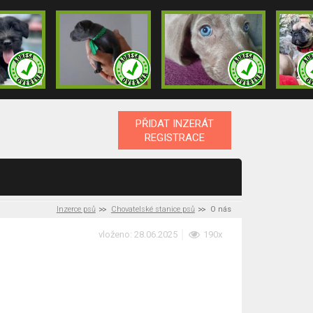
PŘIDAT INZERÁT
REGISTRACE
Inzerce psů
Chovatelské stanice psů
O nás
vloženo: 28.06.2025
190x