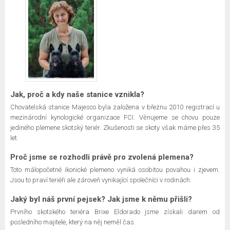
Jak, proč a kdy naše stanice vznikla?
Chovatelská stanice Majesco byla založena v březnu 2010 registrací u
mezinárodní kynologické organizace FCI. Věnujeme se chovu pouze
jediného plemene skotský teriér. Zkušenosti se skoty však máme přes 35
let.
Proč jsme se rozhodli právě pro zvolená plemena?
Toto málopočetné ikonické plemeno vyniká osobitou povahou i zjevem.
Jsou to praví teriéři ale zároveň vynikající společníci v rodinách.
Jaký byl náš první pejsek? Jak jsme k němu přišli?
Prvního skotského teriéra Brixe Eldorado jsme získali darem od
posledního majitele, který na něj neměl čas.