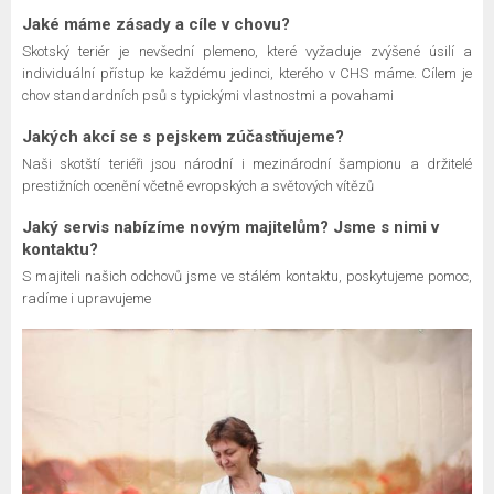
Jaké máme zásady a cíle v chovu?
Skotský teriér je nevšední plemeno, které vyžaduje zvýšené úsilí a
individuální přístup ke každému jedinci, kterého v CHS máme. Cílem je
chov standardních psů s typickými vlastnostmi a povahami
Jakých akcí se s pejskem zúčastňujeme?
Naši skotští teriéři jsou národní i mezinárodní šampionu a držitelé
prestižních ocenění včetně evropských a světových vítězů
Jaký servis nabízíme novým majitelům? Jsme s nimi v
kontaktu?
S majiteli našich odchovů jsme ve stálém kontaktu, poskytujeme pomoc,
radíme i upravujeme