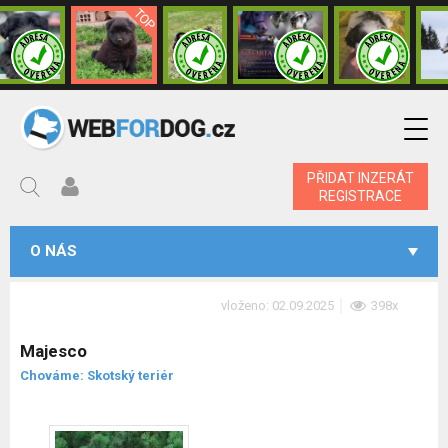
PŘIDAT INZERÁT
REGISTRACE
O NÁS
vloženo: 02.09.2025
398x
Majesco
Chováme: Skotský teriér